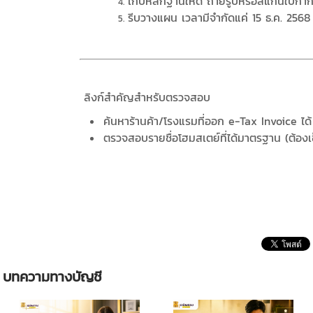
เก็บหลักฐานให้ดี ถ่ายรูปหรือสแกนใบกำกั
รีบวางแผน เวลามีจำกัดแค่ 15 ธ.ค. 2568 นี้
ลิงก์สำคัญสำหรับตรวจสอบ
ค้นหาร้านค้า/โรงแรมที่ออก e-Tax Invoice ได
ตรวจสอบรายชื่อโฮมสเตย์ที่ได้มาตรฐาน (ต้องเ
บทความทางบัญชี